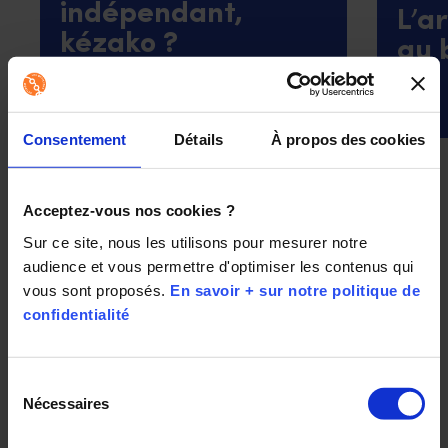
indépendant,
L’a
kézako ?
au 
Commissionnement attractif et
Les té
accompagnement : LE statut
straté
gagnant-gagnant pour se lancer en
Mobiles
qu’opticien mobile indépendant.
Consentement
Détails
À propos des cookies
Acceptez-vous nos cookies ?
Sur ce site, nous les utilisons pour mesurer notre 
audience et vous permettre d'optimiser les contenus qui 
vous sont proposés. 
En savoir + sur notre politique de 
confidentialité
Participez à la discussion et
Sélection
découvrez un métier qui allie
Nécessaires
du
consentement
sens, et profits !