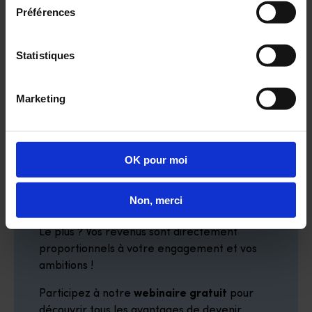
Préférences
En devenant opticien mobile indépendant,
vous transformez votre passion en activité
Statistiques
rentable, sans renoncer à l’essence même
de votre métier : prendre soin des yeux de
vos patients.
Marketing
Et pour cela, vous bénéficiez de
l’accompagnement notre franchise, et avec
une équipe support (tiers-payant, centrale
OK pour moi
d’achat, atelier, accompagnement
commercial et marketing …) dédiée pour
Non, merci
vous impulser dans votre réussite !
Le plus ? Vos revenus sont directement
proportionnels à votre engagement et vos
ambitions !
Participez à notre
webinaire gratuit
pour
découvrir tous les avantages de devenir