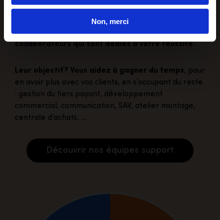
Pour que vous puissiez vous concentrer sur le métier
Non, merci
d’Opticien Mobile, ce sont plus d’
une trentaine de
collaborateurs qui sont dédiés à votre réussite.
Leur objectif ? Vous aidez à gagner du temps
, pour
en avoir plus avec vos clients, en s’occupant du reste
: gestion du tiers payant, développement
commercial, communication, SAV, atelier montage,
centrale d’achats, …
Découvrir nos équipes support