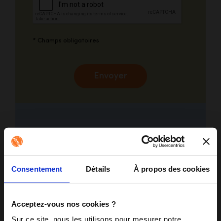
* Champs obligatoires
Envoyer
Un Opticien Mobile :
qu’est-ce que c’est ?
Consentement
Détails
À propos des cookies
Pour exercer ce métier tant utile à tous,
les opticiens qui nous rejoignent sont des
Acceptez-vous nos cookies ?
professionnels de santé experts dans la
pratique de leur métier, animés par l’envie
Sur ce site, nous les utilisons pour mesurer notre 