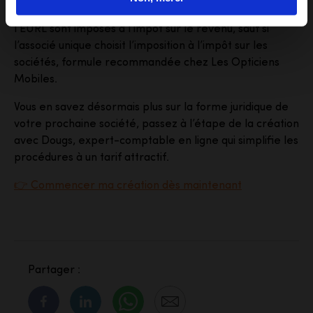
seul sauf s’il n’est pas le gérant. Les bénéfices de
l’EURL sont imposés à l’impôt sur le revenu, sauf si
l’associé unique choisit l’imposition à l’impôt sur les
sociétés, formule recommandée chez Les Opticiens
Mobiles.
Vous en savez désormais plus sur la forme juridique de
votre prochaine société, passez à l’étape de la création
avec Dougs, expert-comptable en ligne qui simplifie les
procédures à un tarif attractif.
👉 Commencer ma création dès maintenant
Partager :