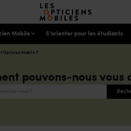
Accéder à notre page d'accueil
cien Mobile
S’orienter pour les étudiants
 l’Opticien Mobile ?
nt pouvons-nous vous a
Rech
chez-vous ?