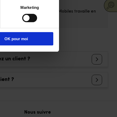
Marketing
fs préférentiels, Les Opticiens Mobiles travaille en
OK pour moi
z un client ?
ient ?
Nous suivre