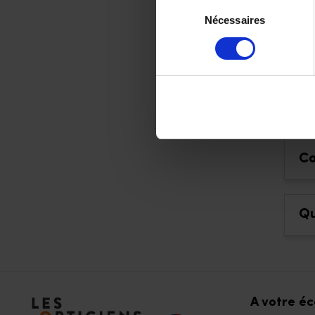
Sélection
Nécessaires
du
Po
consentement
pa
Sur
Co
Qu
Accéder à notre page d'accueil
A votre é