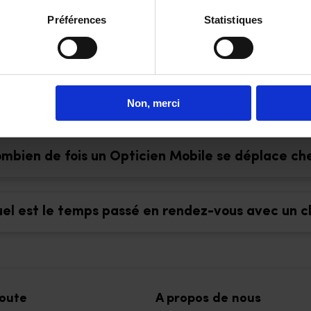
Préférences
Statistiques
ur vous aider dans votre choix et vous faire bénéficier de tari
rtenariat avec plusieurs fournisseurs / équipementiers.
Non, merci
 le même sujet
mbien de fois un Opticien Mobile se déplace che
el est le temps passé en rendez-vous avec un cl
coute
A propos de nous