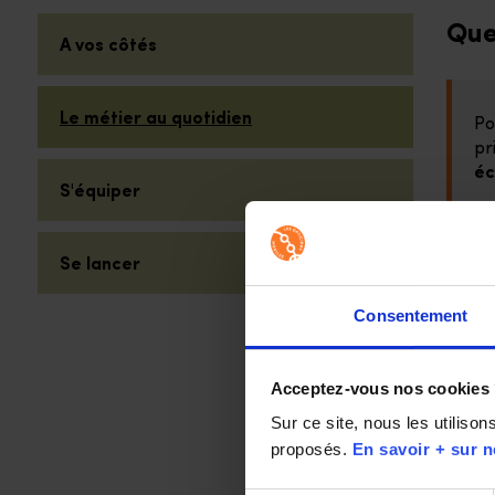
Sélectionner une catégorie de question
Que
A vos côtés
Le métier au quotidien
Po
pr
éc
S'équiper
Av
pe
Se lancer
Un
Consentement
à 
Po
Acceptez-vous nos cookies
tr
Sur ce site, nous les utiliso
Un
proposés. 
En savoir + sur n
Un
d’