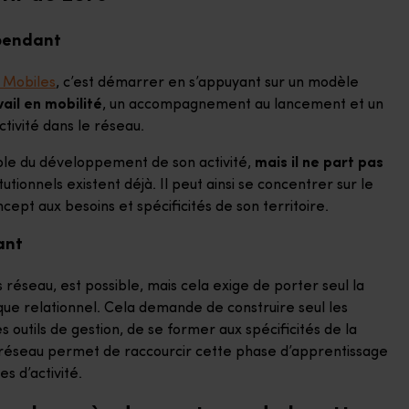
épendant
 Mobiles
, c’est démarrer en s’appuyant sur un modèle
ail en mobilité
, un accompagnement au lancement et un
ctivité dans le réseau.
ble du développement de son activité,
mais il ne part pas
tutionnels existent déjà. Il peut ainsi se concentrer sur le
ept aux besoins et spécificités de son territoire.
ant
s réseau, est possible, mais cela exige de porter seul la
que relationnel. Cela demande de construire seul les
outils de gestion, de se former aux spécificités de la
n réseau permet de raccourcir cette phase d’apprentissage
s d’activité.