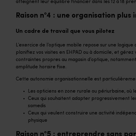
atteignent leur équilibre financier dans les 12 à 18 pre
Raison n°4 : une organisation plu
Un cadre de travail que vous pilotez
L’exercice de l’optique mobile repose sur une logique
planifiez vos visites en EHPAD ou à domicile, et gérez
contraintes propres au magasin d’optique, notamment l
amplitude horaire fixe.
Cette autonomie organisationnelle est particulièremen
Les opticiens en zone rurale ou périurbaine, où
Ceux qui souhaitent adapter progressivement leur
samedis
Ceux qui veulent construire une activité indépen
physique
Raison n°5 : entreprendre sans par