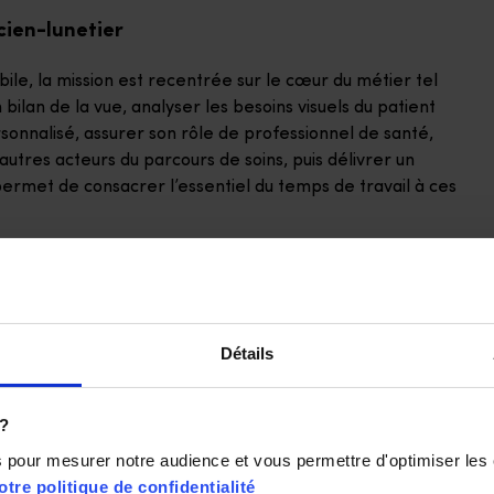
ien-lunetier
bile, la mission est recentrée sur le cœur du métier tel
n bilan de la vue, analyser les besoins visuels du patient
onnalisé, assurer son rôle de professionnel de santé,
utres acteurs du parcours de soins, puis délivrer un
rmet de consacrer l’essentiel du temps de travail à ces
résidences seniors, en structures handicap, l’opticien à
 de santé en proposant un service à forte valeur ajoutée,
tion aux besoins réels de la personne.
Détails
s personnes dont la vision se dégrade sans qu’elles en
 ?
upe
. Pour eux, un équipement bien adapté change
cer, mieux vivre. C’est cette utilité très concrète que les
ns pour mesurer notre audience et vous permettre d'optimiser les
e à leur métier une dimension particulière et par
otre politique de confidentialité