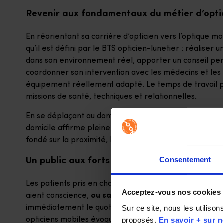
Revenir aux fondamentaux du métier d’optic
En réorientant sa carrière d’opticien vers l’optique mo
qu’il est défini par le BTS opticien-lunetier : réaliser u
dans son environnement réel, apporter un conseil pers
coordonner son intervention avec les médecins et les a
équipement réellement adapté. Le temps de travail pe
missions de santé, techniques et relationnelles.
En se déplaçant au domicile des clients, en EHPAD, en 
domicile affirme pleinement son rôle de professionnel
fondé sur la proximité, l’écoute, le service et l’adapta
Consentement
Un public aux forts besoins en santé visuelle
Les patients pris en charge à domicile sont souvent de
Acceptez-vous nos cookies
aient conscience,
ou sans que personne ne s’en occ
immédiatement le quotidien : mieux voir, mieux se dépla
Sur ce site, nous les utiliso
opticiens mobiles évoquent souvent comme ce qui donn
proposés. 
En savoir + sur n