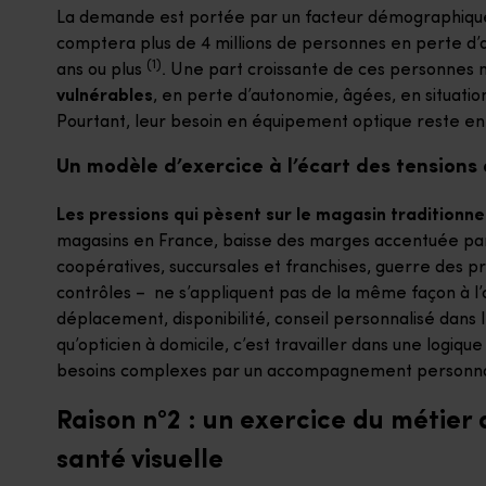
La demande est portée par un facteur démographique st
comptera plus de 4 millions de personnes en perte d’a
(1)
ans ou plus
. Une part croissante de ces personnes 
vulnérables
, en perte d’autonomie, âgées, en situatio
Pourtant, leur besoin en équipement optique reste ent
Un modèle d’exercice à l’écart des tensions 
Les pressions qui pèsent sur le magasin traditionne
magasins en France, baisse des marges accentuée par 
coopératives, succursales et franchises, guerre des p
contrôles – ne s’appliquent pas de la même façon à l’o
déplacement, disponibilité, conseil personnalisé dans 
qu’opticien à domicile, c’est travailler dans une logiq
besoins complexes par un accompagnement personnalis
Raison n°2 : un exercice du métier 
santé visuelle