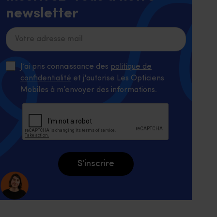
newsletter
J’ai pris connaissance des
politique de
confidentialité
et j'autorise Les Opticiens
Mobiles à m’envoyer des informations.
S'inscrire