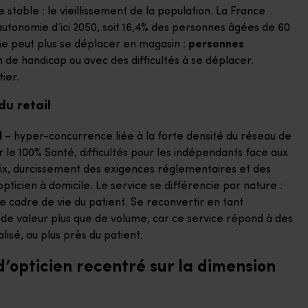
able : le vieillissement de la population. La France
utonomie d’ici 2050, soit 16,4% des personnes âgées de 60
ne peut plus se déplacer en magasin :
personnes
n de handicap ou avec des difficultés à se déplacer.
ier.
du retail
l
– hyper-concurrence liée à la forte densité du réseau de
le 100% Santé, difficultés pour les indépendants face aux
rix, durcissement des exigences réglementaires et des
pticien à domicile. Le service se différencie par nature :
le cadre de vie du patient. Se reconvertir en tant
ue de valeur plus que de volume, car ce service répond à des
é, au plus près du patient.
d’opticien recentré sur la dimension