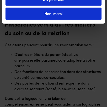
fortes.
Des réflexes de rigueur et de traçabilité
Non, merci
(dossiers, ordonnance optique, normes, sécurité).
Passerelles vers d’autres métiers
du soin ou de la relation
Ces atouts peuvent nourrir une reorientation vers :
D’autres métiers du paramédical, via
une passerelle paramédicale adaptée à votre
parcours.
Des fonctions de coordination dans des structures
de santé ou médico-sociales.
Des postes de relation client experte dans
d’autres secteurs (santé, bien-être, tech, etc.).
Dans cette logique, un vrai bilan de
compétences externe peut vous aider à cartographier